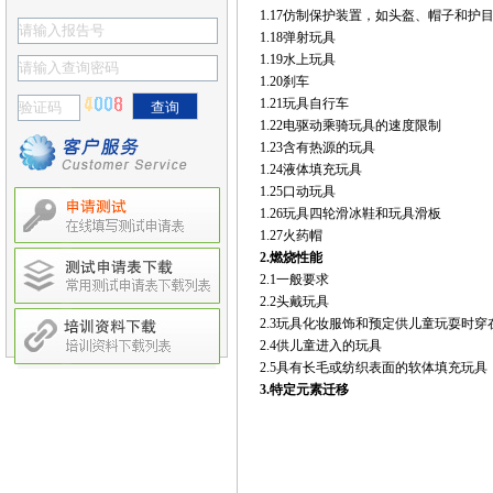
1.17仿制保护装置，如头盔、帽子和护
1.18弹射玩具
1.19水上玩具
1.20刹车
1.21玩具自行车
1.22电驱动乘骑玩具的速度限制
1.23含有热源的玩具
1.24液体填充玩具
1.25口动玩具
1.26玩具四轮滑冰鞋和玩具滑板
1.27火药帽
2.
燃烧性能
2.1一般要求
2.2头戴玩具
2.3玩具化妆服饰和预定供儿童玩耍时穿
2.4供儿童进入的玩具
2.5具有长毛或纺织表面的软体填充玩
3.
特定元素迁移