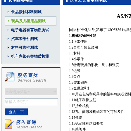
检测服务项目
玩具及儿童用品测试
食品接触材料测试
AS/N
玩具及儿童用品测试
国际标准化组织发布了
玩具
电子电器有害物质测试
ISO8124
1.
机械和物理性能
汽车零部件测试
1.1正常使用
材料可靠性测试
1.2合理可预见滥用
1.3材料
机车内饰有害物质检测
1.4小零件
1.5特定玩具的形状、尺寸和强度
1.6边缘
1.7尖点
1.8突出部件
1.9金属丝和杆
1.10用在包装和玩具中的塑料薄膜或塑
1.11绳子和橡皮筋
1.12折叠机构
1.13孔、间隙和机械装置的可触及性
1.14弹簧
1.15稳定性和超载要求
1.16关闭件