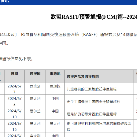
业资讯
欧盟RASFF预警通报(FCM)篇--202