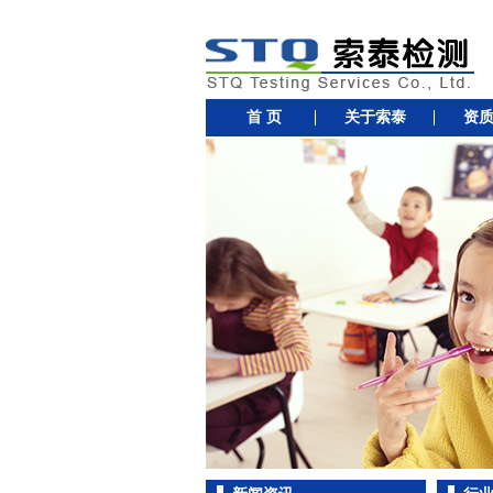
首 页
关于索泰
资